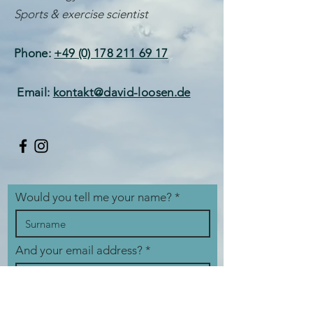
Sports & exercise scientist
Phone:
+49 (0) 178 211 69 17
Email:
kontakt@david-loosen.de
Would you tell me your name?
And your email address?
How can I help you?