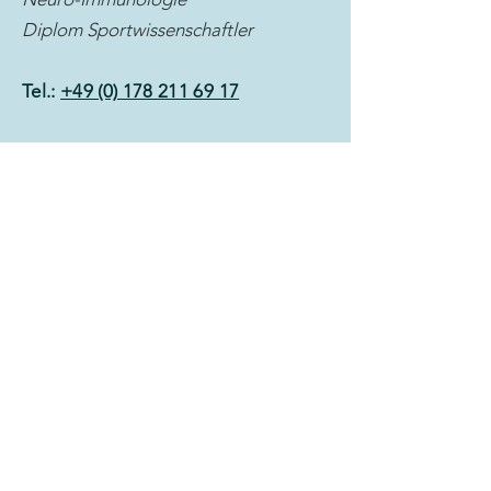
Diplom Sportwissenschaftler
Tel.:
+49 (0) 178 211 69 17
kontakt@david-loosen.de
Verrätst Du mir Deinen Namen?
Und Deine Email-Adresse?
Wie kann ich Dich unterstützen?